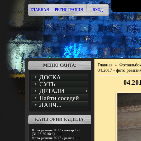
ГЛАВНАЯ
РЕГИСТРАЦИЯ
ВХОД
Главная
»
Фотоальбо
МЕНЮ САЙТА:
04.2017 - фото ревизия
ДОСКА
04.201
СУТЬ
ДЕТАЛИ
Найти соседей
ЛАНЧ...
КАТЕГОРИИ РАЗДЕЛА:
Фото ревизия 2017 - пожар 12й
(31.08.2016г.!)
[46]
Фото ревизия 2017 - разное
[54]