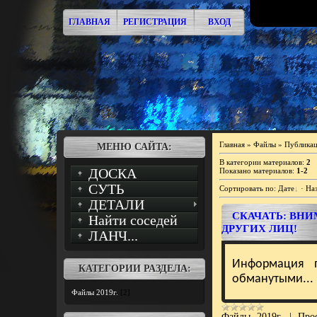
ГЛАВНАЯ
РЕГИСТРАЦИЯ
ВХОД
Главная
»
Файлы
»
Публикац
МЕНЮ САЙТА:
В категории материалов
:
2
ДОСКА
Показано материалов
:
1-2
СУТЬ
Сортировать по
:
Дате
·
На
ДЕТАЛИ
СКАЧАТЬ: ВН
Найти соседей
ДРУГИХ ЛИЦ!
ЛАНЧ...
Информация 
КАТЕГОРИИ РАЗДЕЛА:
обманутыми...
Файлы 2019г.
[2]
Файлы 2019г.
|
Про