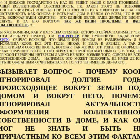
Ф) И НИКАКОЕ ГОСУДАРСТВО ЗА НАС НЕ РЕШИТ, НАШИ С ВАМИ ПРОБЛЕМЫ,
АШЕЙ КОЛЛЕКТИВНОЙ СОБСТВЕННОСТЬ, Т.К. ЗАКОН ЭТОГО НЕ ПОЗВОЛЯ
КОНСТИТУЦИЯ РФ - ПРАВО ЧАСТНОЙ СОБСТВЕННОСТИ). А КОЛЛЕКТИВНАЯ ЧАСТН
ОБСТВЕННОСТЬ, КАК ОСНОВА, И ЕСТЬ НАШ ДОМ В ЦЕЛОМ СО ВСЕМ, ЧТО В Н
СТЬ, ВКЛЮЧАЯ ВАШИ КВАРТИРЫ - ЭТО ЕДИНОЕ ЦЕЛОЕ, ВАШЕ ЖИЛЬЕ НЕ ВИСИТ
ОЗДУХЕ И ЗА ЕГО ПОРОГОМ
ТАК ЖЕ ВАШИ ПРОБЛЕМЫ И ВА
ОБСТВЕННОСТЬ
!!!...
Ы УЖЕ ПОМНИМ, КАК У НАС УШЛА СТОЯНКА, КОТОРУЮ СЕЙЧАС ЗАНИМАЕТ "ЕК
ХОТЯ АРЕНДУЕТ ПРИХОД, СМ.
РОСРЕЕСТР
ИЛИ ПУБЛИЧНУЮ КАДАСТРОВ
АРТУ
), СЕЙЧАС ВСКРЫЛИ, ЧТО ЗЕМЛЯ ПОД ДОМОМ НЕ РАЗМЕЖОВАНА И 
ФОРМЛЕНА КООП, ВСЕ ЭТИ ГОДЫ, НИКАК, И БЫЛА В АРЕНДЕ. А ТАК 
ОЛЛЕКТИВНАЯ СОБСТВЕННОСТЬ, КОТОРАЯ, ТАК ЖЕ ВСЕ ЭТИ ГОДЫ, НЕ ОФОРМЛЕ
ИКАК! ПРИЧИНЫ ВСЕГО ЭТОГО ВЕРОЯТНО, ПРЕДПОЛОЖИТЕЛЬНО (...) В ТОМ, Ч
ЛЯ КООП ПЕРВИЧНЫ ИНТЕРЕСЫ ДАЛЕКО НЕ ВСЕХ, БОЛЬШЕ ТОГО, СОВСЕМ НЕ ВСЕ
ОБСТВЕННИКОВ ДОМА.... НАПРИМЕР, ЭТО МОЖЕТ ПОЗВОЛЯТЬ, НЕ ИМЕЯ ДЕ-Ю
ЫТЬ НЕ ОБЯЗАННЫМ ОТЧИТЫВАТЬСЯ ЗА ТО, ЧТО ТЫ ИМЕЕШЬ, ДЕ-ФАКТО...
ВЫЗЫВАЕТ ВОПРОС - ПОЧЕМУ КОО
ИГНОРИРОВАЛ ДОЛГИЕ ГОД
ПРОИСХОДЯЩЕЕ ВОКРУГ ЗЕМЛИ ПО
ДОМОМ И ВОКРУГ НЕГО, ПОЧЕМ
ИГНОРИРОВАЛ АКТУАЛЬНОСТ
ОФОРМЛЕНИЯ КОЛЛЕКТИВНО
СОБСТВЕННОСТИ В ДОМЕ, И КАК О
МОГ НЕ ЗНАТЬ И БЫТЬ Н
ПРИЧАСТНЫМ КО ВСЕМ ЭТИМ ФАКТА