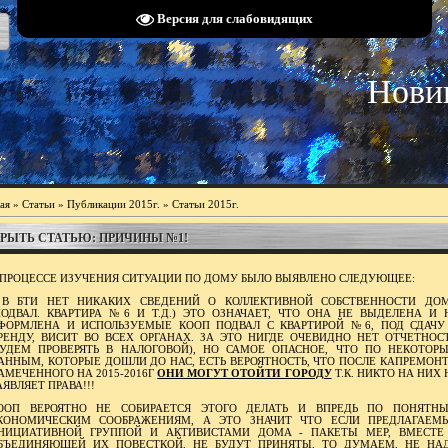
Версия для слабовидящих
Нови
ая
»
Статьи
»
Публикации 2015г.
»
Статьи 2015г.
РЫТЬ СТАТЬЮ: ПРИЧИНЫ №1!
 ПРОЦЕССЕ ИЗУЧЕНИЯ СИТУАЦИИ ПО ДОМУ БЫЛО ВЫЯВЛЕНО СЛЕДУЮЩЕЕ:
 В БТИ НЕТ НИКАКИХ СВЕДЕНИЙ О КОЛЛЕКТИВНОЙ СОБСТВЕННОСТИ ДО
ПОДВАЛ. КВАРТИРА №6 И Т.Д.) ЭТО ОЗНАЧАЕТ, ЧТО ОНА НЕ ВЫДЕЛЕНА И 
ФОРМЛЕНА И ИСПОЛЬЗУЕМЫЕ КООП ПОДВАЛ С КВАРТИРОЙ №6, ПОД СДАЧУ
РЕНДУ, ВИСИТ ВО ВСЕХ ОРГАНАХ. ЗА ЭТО НИГДЕ ОЧЕВИДНО НЕТ ОТЧЕТНОС
БУДЕМ ПРОВЕРЯТЬ В НАЛОГОВОЙ), НО САМОЕ ОПАСНОЕ, ЧТО ПО НЕКОТОР
АННЫМ, КОТОРЫЕ ДОШЛИ ДО НАС, ЕСТЬ ВЕРОЯТНОСТЬ, ЧТО ПОСЛЕ КАПРЕМОНТ
АМЕЧЕННОГО НА 2015-2016Г
ОНИ МОГУТ ОТОЙТИ ГОРОДУ
Т.К. НИКТО НА НИХ 
АЯВЛЯЕТ ПРАВА!!!
ООП ВЕРОЯТНО НЕ СОБИРАЕТСЯ ЭТОГО ДЕЛАТЬ И ВПРЕДЬ ПО ПОНЯТН
КОНОМИЧЕСКИМ СООБРАЖЕНИЯМ, А ЭТО ЗНАЧИТ ЧТО ЕСЛИ ПРЕДЛАГАЕМ
НИЦИАТИВНОЙ ГРУППОЙ И АКТИВИСТАМИ ДОМА - ПАКЕТЫ МЕР, ВМЕСТЕ
БЪЕДИНЯЮЩЕЙ ИХ ПОВЕСТКОЙ, НЕ БУДУТ ПРИНЯТЫ, ТО ДУМАЕМ, НЕ НА