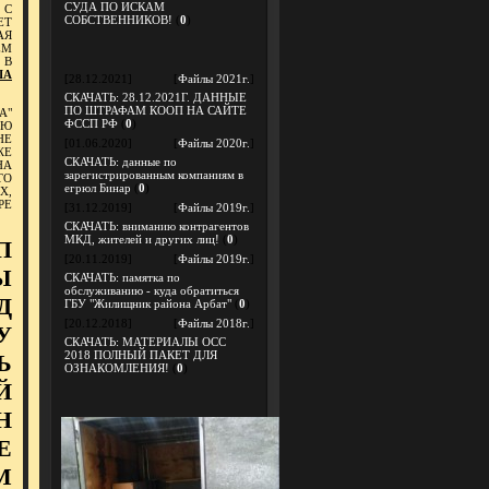
СУДА ПО ИСКАМ
 С
СОБСТВЕННИКОВ!
(
0
)
ЕТ
АЯ
ЁМ
 В
ША
[28.12.2021]
[
Файлы 2021г.
]
СКАЧАТЬ: 28.12.2021Г. ДАННЫЕ
ПО ШТРАФАМ КООП НА САЙТЕ
А"
ФССП РФ
(
0
)
УЮ
НЕ
[01.06.2020]
[
Файлы 2020г.
]
ЖЕ
СКАЧАТЬ: данные по
НА
зарегистрированным компаниям в
ТО
егрюл Бинар
(
0
)
Х,
РЕ
[31.12.2019]
[
Файлы 2019г.
]
СКАЧАТЬ: вниманию контрагентов
МКД, жителей и других лиц!
(
0
)
П
[20.11.2019]
[
Файлы 2019г.
]
Ы
СКАЧАТЬ: памятка по
обслуживанию - куда обратиться
Д
ГБУ "Жилищник района Арбат"
(
0
)
[20.12.2018]
[
Файлы 2018г.
]
У
СКАЧАТЬ: МАТЕРИАЛЫ ОСС
2018 ПОЛНЫЙ ПАКЕТ ДЛЯ
Ь
ОЗНАКОМЛЕНИЯ!
(
0
)
Й
Н
Е
М