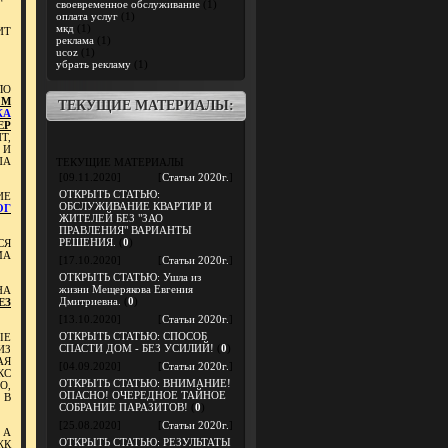
своевременное обслуживание
(1)
оплата услуг
(1)
мкд
(1)
ИТ
реклама
(1)
ucoz
(1)
убрать рекламу
(1)
ЛО
ОМ
ТЕКУЩИЕ МАТЕРИАЛЫ:
КА
ЕР
Т,
 И
ПА
ТЕКУЩИЕ МАТЕРИАЛЫ
[09.11.2020]
[
Статьи 2020г.
]
ОТКРЫТЬ СТАТЬЮ:
ИЕ
ОБСЛУЖИВАНИЕ КВАРТИР И
ОГ
ЖИТЕЛЕЙ БЕЗ "ЗАО
ПРАВЛЕНИЯ" ВАРИАНТЫ
РЕШЕНИЯ.
(
0
)
СЯ
МА
[17.10.2020]
[
Статьи 2020г.
]
ОТКРЫТЬ СТАТЬЮ: Ушла из
жизни Мещерякова Евгения
НА
Дмитриевна.
(
0
)
ЕЗ
[13.10.2020]
[
Статьи 2020г.
]
ОТКРЫТЬ СТАТЬЮ: СПОСОБ
ЫЕ
СПАСТИ ДОМ - БЕЗ УСИЛИЙ!
(
0
)
ИЗ
АЯ
[04.09.2020]
[
Статьи 2020г.
]
КС
ОТКРЫТЬ СТАТЬЮ: ВНИМАНИЕ!
О,
ОПАСНО! ОЧЕРЕДНОЕ ТАЙНОЕ
 В
СОБРАНИЕ ПАРАЗИТОВ!
(
0
)
[25.08.2020]
[
Статьи 2020г.
]
 А
ОТКРЫТЬ СТАТЬЮ: РЕЗУЛЬТАТЫ
ЖК