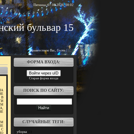
Пятница, 07.08.2026, 08:02
нский бульвар 15
Приветствую Вас
,
Гость
|
RSS
ФОРМА ВХОДА:
Войти через uID
Старая форма входа
МА
ПОИСК ПО САЙТУ:
НЕ
 В
ТИ
ЫМ
А,
НЕ
СЛУЧАЙНЫЕ ТЕГИ:
ЫМ
ЫЕ
 С
уборка
(1)
ДО