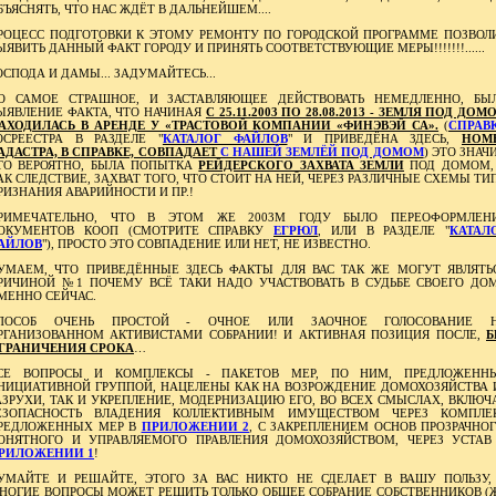
БЪЯСНЯТЬ, ЧТО НАС ЖДЁТ В ДАЛЬНЕЙШЕМ....
РОЦЕСС ПОДГОТОВКИ К ЭТОМУ РЕМОНТУ ПО ГОРОДСКОЙ ПРОГРАММЕ ПОЗВОЛ
ЫЯВИТЬ ДАННЫЙ ФАКТ ГОРОДУ И ПРИНЯТЬ СООТВЕТСТВУЮЩИЕ МЕРЫ!!!!!!!......
ОСПОДА И ДАМЫ... ЗАДУМАЙТЕСЬ...
О САМОЕ СТРАШНОЕ, И ЗАСТАВЛЯЮЩЕЕ ДЕЙСТВОВАТЬ НЕМЕДЛЕННО, БЫ
ЫЯВЛЕНИЕ ФАКТА, ЧТО НАЧИНАЯ
С 25.11.2003 ПО 28.08.2013 - ЗЕМЛЯ ПОД ДОМ
АХОДИЛАСЬ В АРЕНДЕ У «ТРАСТОВОЙ КОМПАНИИ «ФИНЭВЭЙ СА».
(
СПРАВ
ОСРЕЕСТРА В РАЗДЕЛЕ "
КАТАЛОГ ФАЙЛОВ
" И ПРИВЕДЁНА ЗДЕСЬ,
НОМ
АДАСТРА, В СПРАВКЕ, СОВПАДАЕТ
С НАШЕЙ ЗЕМЛЁЙ ПОД ДОМОМ
) ЭТО ЗНАЧИ
ТО ВЕРОЯТНО, БЫЛА ПОПЫТКА
РЕЙДЕРСКОГО ЗАХВАТА ЗЕМЛИ
ПОД ДОМОМ,
АК СЛЕДСТВИЕ, ЗАХВАТ ТОГО, ЧТО СТОИТ НА НЕЙ, ЧЕРЕЗ РАЗЛИЧНЫЕ СХЕМЫ ТИ
РИЗНАНИЯ АВАРИЙНОСТИ И ПР.!
РИМЕЧАТЕЛЬНО, ЧТО В ЭТОМ ЖЕ 2003М ГОДУ БЫЛО ПЕРЕОФОРМЛЕН
ОКУМЕНТОВ КООП (СМОТРИТЕ СПРАВКУ
ЕГРЮЛ
, ИЛИ В РАЗДЕЛЕ "
КАТАЛ
АЙЛОВ
"), ПРОСТО ЭТО СОВПАДЕНИЕ ИЛИ НЕТ, НЕ ИЗВЕСТНО.
УМАЕМ, ЧТО ПРИВЕДЁННЫЕ ЗДЕСЬ ФАКТЫ ДЛЯ ВАС ТАК ЖЕ МОГУТ ЯВЛЯТЬ
РИЧИНОЙ №1 ПОЧЕМУ ВСЁ ТАКИ НАДО УЧАСТВОВАТЬ В СУДЬБЕ СВОЕГО ДО
МЕННО СЕЙЧАС.
ПОСОБ ОЧЕНЬ ПРОСТОЙ - ОЧНОЕ ИЛИ ЗАОЧНОЕ ГОЛОСОВАНИЕ 
РГАНИЗОВАННОМ АКТИВИСТАМИ СОБРАНИИ! И АКТИВНАЯ ПОЗИЦИЯ ПОСЛЕ,
Б
ГРАНИЧЕНИЯ СРОКА
…
СЕ ВОПРОСЫ И КОМПЛЕКСЫ - ПАКЕТОВ МЕР, ПО НИМ, ПРЕДЛОЖЕНН
НИЦИАТИВНОЙ ГРУППОЙ, НАЦЕЛЕНЫ КАК НА ВОЗРОЖДЕНИЕ ДОМОХОЗЯЙСТВА 
АЗРУХИ, ТАК И УКРЕПЛЕНИЕ, МОДЕРНИЗАЦИЮ ЕГО, ВО ВСЕХ СМЫСЛАХ, ВКЛЮЧ
ЕЗОПАСНОСТЬ ВЛАДЕНИЯ КОЛЛЕКТИВНЫМ ИМУЩЕСТВОМ ЧЕРЕЗ КОМПЛЕ
РЕДЛОЖЕННЫХ МЕР В
ПРИЛОЖЕНИИ 2
, С ЗАКРЕПЛЕНИЕМ ОСНОВ ПРОЗРАЧНОГ
ОНЯТНОГО И УПРАВЛЯЕМОГО ПРАВЛЕНИЯ ДОМОХОЗЯЙСТВОМ, ЧЕРЕЗ УСТАВ
РИЛОЖЕНИИ 1
!
УМАЙТЕ И РЕШАЙТЕ, ЭТОГО ЗА ВАС НИКТО НЕ СДЕЛАЕТ В ВАШУ ПОЛЬЗУ,
НОГИЕ ВОПРОСЫ МОЖЕТ РЕШИТЬ ТОЛЬКО ОБЩЕЕ СОБРАНИЕ СОБСТВЕННИКОВ (