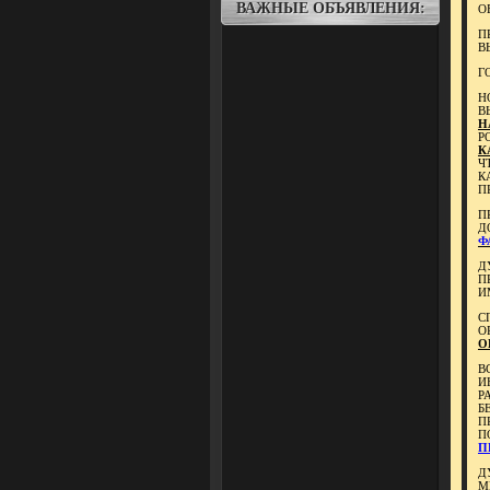
ВАЖНЫЕ ОБЪЯВЛЕНИЯ:
О
П
В
Г
Н
В
Н
Р
К
Ч
К
П
П
Д
Ф
Д
П
И
С
О
О
В
И
Р
Б
П
П
П
Д
М