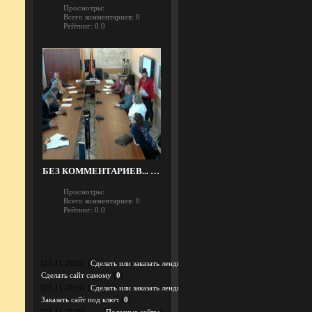
Просмотры:
Всего комментариев:
0
Рейтинг:
0.0
БЕЗ КОММЕНТАРИЕВ... СЛУШАЙТЕ САМИ КАК О ВАС "ЗАБОТЯТСЯ"... Архив записей заседаний Муниципальный округ Арбат 18 05 2017 г
Просмотры:
Всего комментариев:
0
Рейтинг:
0.0
[25.11.2025]
[
Сделать или заказать лендинг
]
Сделать сайт самому
(
0
)
[25.11.2025]
[
Сделать или заказать лендинг
]
Заказать сайт под ключ
(
0
)