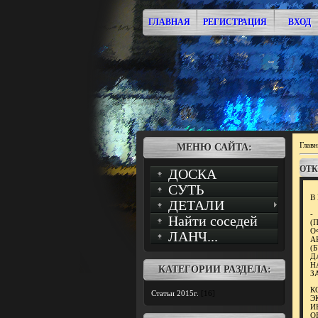
ГЛАВНАЯ
РЕГИСТРАЦИЯ
ВХОД
Главн
МЕНЮ САЙТА:
ОТК
ДОСКА
СУТЬ
В
ДЕТАЛИ
-
Найти соседей
(
О
ЛАНЧ...
А
(
Д
Н
КАТЕГОРИИ РАЗДЕЛА:
З
К
Статьи 2015г.
[16]
Э
И
О