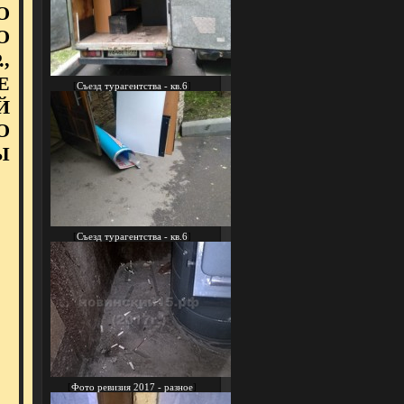
О
О
,
Е
[
Съезд турагентства - кв.6
]
Й
О
Ы
[
Съезд турагентства - кв.6
]
[
Фото ревизия 2017 - разное
]