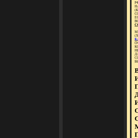
Р
Н
(
С
Е
В
С
М
(
К
О
К
Н
Д
С
Б