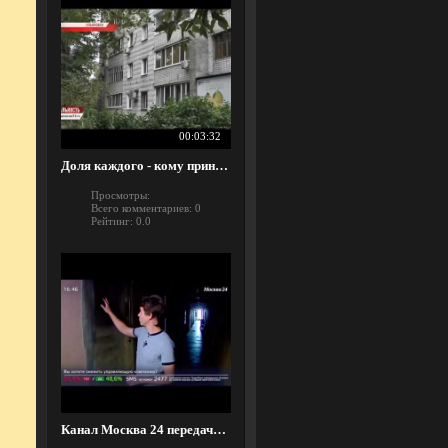
00:03:32
Доля каждого - кому принадлежат чердаки и подвалы?
Просмотры:
Всего комментариев:
0
Рейтинг:
0.0
Канал Москва 24 передача - "Жизнь в большой городе", сюжет про наш МКД! (ТОЛЬКО СЮЖЕТ ПРО МКД!)