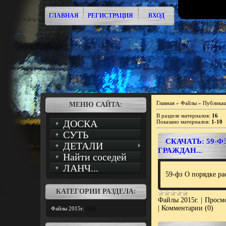
ГЛАВНАЯ
РЕГИСТРАЦИЯ
ВХОД
Главная
»
Файлы
» Публикац
МЕНЮ САЙТА:
В разделе материалов
:
16
ДОСКА
Показано материалов
:
1-10
СУТЬ
СКАЧАТЬ: 59-
ДЕТАЛИ
ГРАЖДАН...
Найти соседей
ЛАНЧ...
59-фз О порядке ра
КАТЕГОРИИ РАЗДЕЛА:
Файлы 2015г.
|
Просмо
|
Комментарии (0)
Файлы 2015г.
[16]